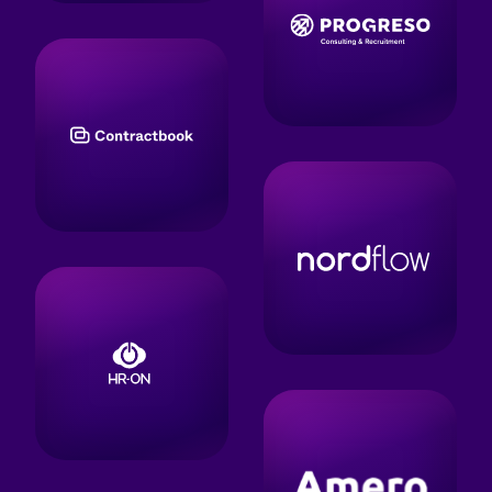
seneste nyheder, tips og produkter fra kompasbank, som kan inspirere og hjæl
 direkte fra vores samarbejdspartnere.
dsbrevet. Læs mere i
persondata & cookies
.
Tilmeld
Klik her!