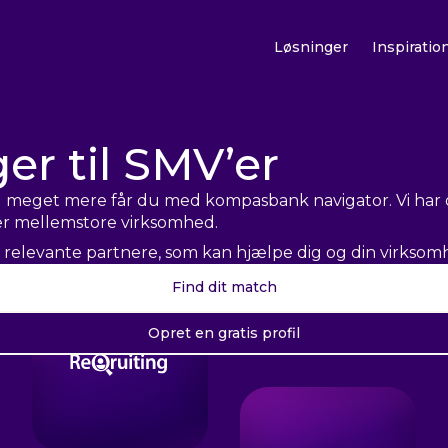
Løsninger
Inspiratio
ger til SMV’er
 og meget mere får du med kompasbank navigator. Vi har 
ller mellemstore virksomhed.
l relevante partnere, som kan hjælpe dig og din virksom
s profil
Find dit match
il fordelagtige tilbud og rabatter på kompasbank navigat
Opret en gratis profil