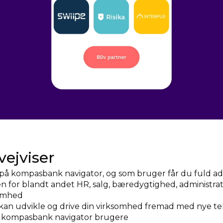
vejviser
l på kompasbank navigator, og som bruger får du fuld adg
den for blandt andet HR, salg, bæredygtighed, administr
somhed
du kan udvikle og drive din virksomhed fremad med nye te
il kompasbank navigator brugere