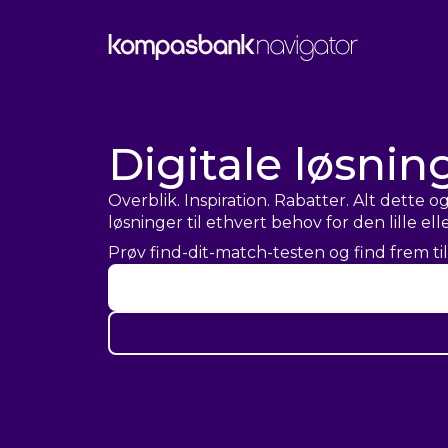
Digitale løsnin
Overblik. Inspiration. Rabatter. Alt dette
løsninger til ethvert behov for den lille e
Prøv find-dit-match-testen og find frem ti
Opret en grati
– og få fuld adgang t
Fornavn
*
Efternavn
*