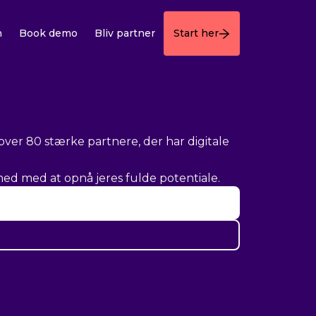
n
Book demo
Bliv partner
Start her
over 80 stærke partnere, der har digitale
hed med at opnå jeres fulde potentiale.
or.